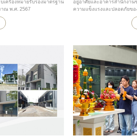
บมอบเครื่องหมายรับรองมาตรฐาน
อยู่อาศัยและอาคารสำนักงาน
ให้เป็นที่ยอมรับในระดับสากล
มาณ พ.ศ. 2567
ความแข็งแรงและปลอดภัยของอ
กีฬา ซึ่งนับเป็นเกียรติอย่าง
ดินไหวเมื่อวันที่ 28 มีนาคม 25
สอบอย่างละเอียดในทุกส่วนสำค
รวมถึงระบบไฟฟ้าและท่อประป
้งสุทธิธรรม ผู้ช่วยรัฐมนตรี
ปลอดภัยให้เป็นไปตามมาตรฐ
ฆษกกระทรวงฯ เป็นประธานใน
าธุรกิจ เป็นผู้แทนจากบริษัท โอ
จากผลการตรวจสอบพบว่า ทุก
รงเกียรตินี้
ลูกบ้านในโครงการต่างๆ และผ
เข้าใช้งานได้อย่างมั่นใจ
ของทีมบริหารและพนักงาน
ารส่งมอบประสบการณ์การพัก
โอเชี่ยน พรอพเพอร์ตี้ จำกัด ขอ
ริการในระดับสากลอย่าง
และความใส่ใจในคุณภาพของ
เกี่ยวกับ บริษัท โอเชี่ยน พรอพเ
บริษัท โอเชี่ยน พรอพเพอร์ตี้ 
ครบวงจร ที่มุ่งมั่นสร้างสรร
ต้องการ ด้วยประสบการณ์และคว