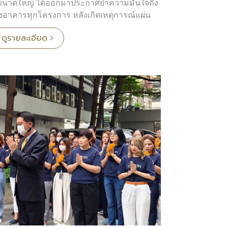
ขนาดใหญ่ ได้ออกมาประกาศย้ำความมั่นใจถึง
าคารทุกโครงการ หลังเกิดเหตุการณ์แผ่น
68 ที่ผ่านมา โดยส่งทีมผู้เชี่ยวชาญเข้าตรวจ
ดูรายละเอียด
ัญ ไม่ว่าจะเป็น ฐานราก เสา คาน ผนังรับแรง
า เพื่อประเมินความแข็งแรงและความ
านวิศวกรรม
โครงการมีความแข็งแรงและปลอดภัย 100%
ู้ใช้บริการอาคารสำนักงานทุกเเห่ง สามารถ
ยืนยันว่า ตลอด 35 ปี บริษัทฯ ยังคงความมุ่งมั่น
โครงการและความปลอดภัยสูงสุดเสมอมา
พอร์ตี้ จำกัด
จำกัด เป็นผู้พัฒนาอสังหาริมทรัพย์คุณภาพแบบ
ค์โครงการที่ตอบสนองทุกไลฟ์สไตล์และความ
ามเชี่ยวชาญกว่า 35 ปี บริษัทฯ ดำเนินธุรกิจ