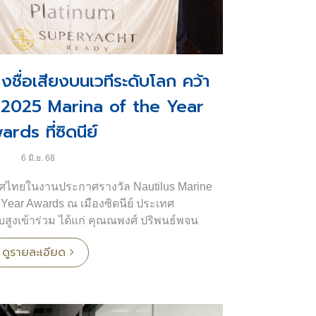
้างชื่อเสียงบนเวทีระดับโลก คว้า
 2025 Marina of the Year
rds ที่ซิดนีย์
6 มิ.ย. 68
เทศไทยในงานประกาศรางวัล Nautilus Marine
 Year Awards ณ เมืองซิดนีย์ ประเทศ
บสูงเข้าร่วม ได้แก่ คุณณพงศ์ ปริพนธ์พจน
สุพัตรา อังควินิจวงศ์ รองกรรมการผู้จัดการ,
ดูรายละเอียด
ดการฝ่ายพัฒนาธุรกิจ หลานชายของ คุณกฤษณ์ อัส
มื่อเกือบ 40 ปีก่อน
ั้งนี้ คือ การนำสมาชิกพนักงาน 9 ท่าน ที่มี