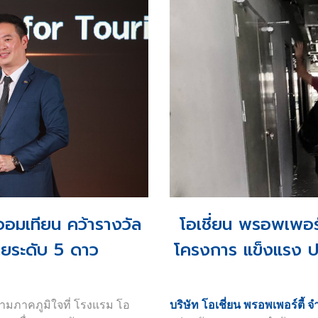
ประสบการณ์ทำงานที่โอเชี่ยน 
ิดร้านค้าต่างๆ สามารถสอบถาม
ออสเตรเลียเป็นครั้งแรก ตลอด
459-4339
เรือชั้นนำของซิดนีย์ และได้
โอเชี่ยน มารีน่า เป็นธุรกิจภา
จำกัด หนึ่งในบริษัทพัฒนาอสั
สนับสนุนและผลักดันการดำเนินง
สู่การเป็นท่าจอดเรือระดับโลก
ในค่ำคืนของพิธีมอบรางวัล โอเชี
นานาชาติ ได้แก่
1. ตรารับรองระดับแพลตตินัม 
2. ใบรับรอง Clean Marina
 จอมเทียน คว้ารางวัล
โอเชี่ยน พรอพเพอร์
ทยระดับ 5 ดาว
โครงการ แข็งแรง ป
3. การรับรอง Superyacht Re
รางวัลอันทรงเกียรติเหล่านี้ 
นำโดยคุณสก๊อต ฟินสเท่น ผู้จัด
วามภาคภูมิใจที่ โรงแรม โอ
บริษัท โอเชี่ยน พรอพเพอร์ตี้ จ
บริษัทโอเชี่ยน พรอพเพอร์ตี้ 