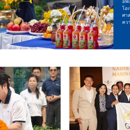
ท่
โอเ
เตรี
ในพ
โคร
ใหม