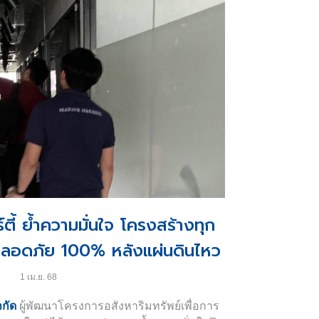
มารีน่ามานานกว่า 30 ปี ร่วมเดินทางไป
 3 วัน คณะพนักงานได้มีโอกาสเยี่ยมชมท่าจอด
เรียนรู้แนวทางการดำเนินงานในระดับสากล
ยใต้การบริหารของ บริษัท โอเชี่ยน พรอพเพอร์ตี้
งหาริมทรัพย์ชั้นนำ ซึ่งมีบทบาทสำคัญในการ
านของโอเชี่ยน มารีน่า ให้เติบโตอย่างยั่งยืน
่ยน มารีน่า ได้รับเกียรติสูงสุด 3 รางวัลระดับ
5 Gold Anchor
ตี้ ย้ำความมั่นใจ โครงสร้างทุก
ลอดภัย 100% หลังแผ่นดินไหว
ady
สะท้อนถึงความทุ่มเทของทีมงานโอเชี่ยน มารีน่า
1 เม.ย. 68
การท่าเรือ และ วิสัยทัศน์อันแข็งแกร่งของ
ำกัด
ผู้พัฒนาโครงการอสังหาริมทรัพย์เพื่อการ
จำกัด ที่ร่วมกันยกระดับมาตรฐานมารีน่าของไทย