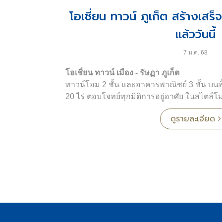
โอเชี่ยน ทาวน์ ภูเก็ต สร้างเสร
แล้ววันนี้
7 ม.ค. 68
โอเชี่ยน ทาวน์ เมือง - รัษฏา ภูเก็ต
ทาวน์โฮม 2 ชั้น และอาคารพาณิชย์ 3 ชั้น บน
20 ไร่ ตอบโจทย์ทุกมิติการอยู่อาศัย ในสไตล์โ
นวัตกรรมเพื่อการอยู่อาศัย อุ่นใจกับระบบร
ดูรายละเอียด
ชั่วโมง
ทาวน์โฮม Type A: Shallow
- ทาวน์โฮม 2 ชั้น
- พื้นที่เริ่มต้น 20 ตารางวา
- พื้นที่ใช้สอย 115 ตารางเมตร
- 3 ห้องนอน 2 ห้องน้ำ
- จอดรถได้ 1 คัน