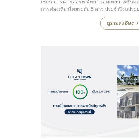
เชี่ยน มารีนา รีสอร์ท พัทยา จอมเทียน ได้รั
การท่องเที่ยวไทยระดับ 5 ดาว ประจำปีงบประ
จากกรมการท่องเที่ยว กระทรวงการท่องเที่ยวและ
ดูรายละเอียด
ยิ่งสำหรับรีสอร์ทของเรา
ในพิธีมอบรางวัล ได้รับเกียรติจาก นายจักรพล ตั
ประจำกระทรวงการท่องเที่ยวและกีฬา และโ
พิธี โดยมี คุณวรุตม์ อัสสกุล ผู้จัดการฝ่ายพัฒน
เชี่ยน พรอพเพอร์ตี้ จำกัด เข้ารับมอบรางวัลอันท
ความสำเร็จในครั้งนี้สะท้อนถึงความมุ่งมั่น
โรงแรมโอเชี่ยน มารีน่า รีสอร์ท ทุกคน ในก
ผ่อนริมทะเลที่มีคุณภาพ พร้อมมาตรฐานการบ
แท้จริง