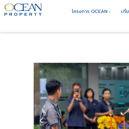
โครงการ OCEAN
เกี่
ิธี
ยมงคล
โอเชี่ยน พร