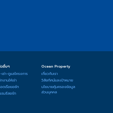
anproperty
รงแรมระดับ 5 ดาว วิวท่าจอดเรือยอช์ทแห่ง
Nautical Style พร้อมสิ่งอำนวยความสะดวก
แอนด์ สปา หัวหิน
: โรงแรมริมชายหาดหัวหิน
ด้วยพื้นที่สีเขียวขนาดใหญ่ การันตีด้วยรางวัล
ช่า
สำนักงาน 32 ชั้น ตรงข้ามศูนย์ประชุมแห่ง
ร.ม.
สำนักงาน 42 ชั้น ใจกลางย่านธุรกิจ อโศก-
ิจอื่นๆ
Ocean Property
.
-เช่า-ดูแลโครงการ
เกี่ยวกับเรา
ักงานให้เช่า
วิสัยทัศน์และเป้าหมาย
ืนยันว่า ตลอด 35 ปี บริษัทฯ ยังคงความมุ่งมั่น
จอดเรือยอช์ท
นโยบายคุ้มครองข้อมูล
โครงการและความปลอดภัยสูงสุดเสมอมา
ส่วนบุคคล
แรมรีสอร์ท