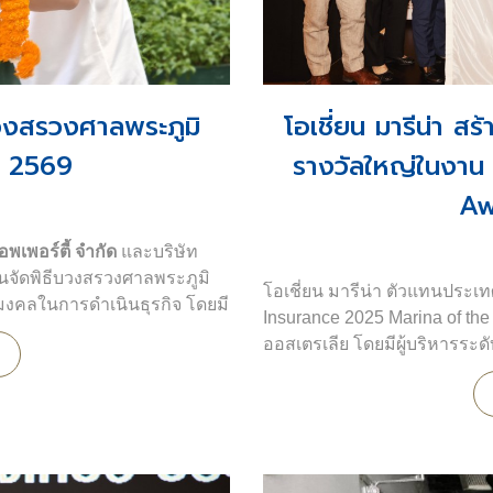
ีบวงสรวงศาลพระภูมิ
โอเชี่ยน มารีน่า สร
ี 2569
รางวัลใหญ่ในงาน
Awa
อพเพอร์ตี้ จำกัด
และบริษัท
ันจัดพิธีบวงสรวงศาลพระภูมิ
โอเชี่ยน มารีน่า ตัวแทนประ
ิมงคลในการดำเนินธุรกิจ โดยมี
Insurance 2025 Marina of the
ออสเตรเลีย โดยมีผู้บริหารระดั
พิสุทธิ์ กรรมการผู้จัดการ, คุณ
หญ่ สูง 42 ชั้น บริหารอาคาร
และ คุณวรุตม์ อัสสกุล ผู้จั
ดพื้นที่ทั้งสิ้น 45,000 ตรม.
สกุล ผู้ก่อตั้งโอเชี่ยน มารีน่า เ
เขตวัฒนา ย่านธุรกิจใจกลาง
บริษัทชั้นนำต่างๆ มากมาย
หนึ่งในไฮไลต์ของการเดินทางคร