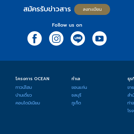
- Line OA:
คลิก
หรือ ID @oce
สมัครรับข่าวสาร
⬤
โอเชี่ยน มารีน่า รีสอร์ต
: โ
ลงทะเบียน
- Instagram:
คลิก
เดียวในพัทยา ดีไซน์แบบ Neo-
- X (Twitter):
คลิก
ครบครัน
Follow us on
- TikTok:
คลิก
⬤
เมอเวนพิค อัสสรา รีสอร์ท 
และรีสอร์ทระดับ 5 ดาว โดดเด่น
ระดับนานาชาติมากมาย
กลุ่มธุรกิจอสังหาริมทรัพย์เพื่อเ
⬤
โอเชี่ยน ทาวเวอร์ 1
: อาคาร
ชาติสิริกิติ์ พื้นที่รวม 32,000 ต
⬤
โอเชี่ยน ทาวเวอร์ 2
: อาคาร
โครงการ OCEAN
ทำเล
ธุรก
สุขุมวิท พื้นที่รวม 46,000 ตร.ม
ทาวน์โฮม
ขอนแก่น
ขาย
บ้านเดี่ยว
ชลบุรี
สำน
โอเชี่ยน พรอพเพอร์ตี้
จำกัด
ขอย
คอนโดมิเนียม
ภูเก็ต
ท่า
และความใส่ใจในคุณภาพของ
โรง