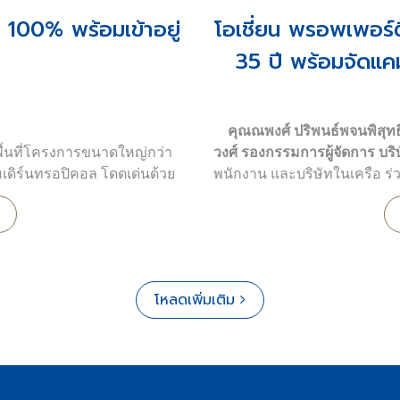
ครอบคลุมหลากหลายประเภท ไ
็จ 100% พร้อมเข้าอยู่
โอเชี่ยน พรอพเพอร์ต
35 ปี พร้อมจัดแ
โครงการที่อยู่อาศัยเพื่อขายแล
⬤
ซาน มารีโน่ - พัทยา
: คอนโ
จำนวน 32 ชั้น
⬤
โอเชี่ยน พอร์โตฟิโน่ จอมเท
คุณณพงศ์ ปริพนธ์พจนพิสุทธิ
เรือยอช์ทหรู จำนวน 37 ชั้น
พื้นที่โครงการขนาดใหญ่กว่า
วงศ์ รองกรรมการผู้จัดการ บริษ
⬤
โอทู คอนโดมิเนียม เพลินจิ
มเดิร์นทรอปิคอล โดดเด่นด้วย
พนักงาน และบริษัทในเครือ ร่
ในซอยนายเลิศ ถนนเพลินจิต
ักษาความปลอดภัยตลอด 24
หารเพลแด่คณะสงฆ์ เนื่องในโ
⬤
โอเชี่ยน เรสซิเดนซ์ - ขอนแ
ทาวเวอร์ 2 ถนนอโศก กรุงเท
ยูนิต
พร้อมจัดแคมเปญ "
Happy t
⬤
โอเชี่ยน แกรนด์ เรสซิเดนซ
ความมุ่งมั่นในการสร้างความ
จำนวน 237 ยูนิต
ขวัญพิเศษเพื่อเพิ่มความสุขแ
⬤
โอเชี่ยน ทาวน์ - ภูเก็ต
: โค
โหลดเพิ่มเติม
สุขให้กับพี่น้องชาวไทยตลอดทั้ง
หลัง
ทุกคนมีโอกาสรับรางวัลพิเศษแ
ได้ที่
กลุ่มธุรกิจบริการ
⬤
โอเชี่ยน มารีน่า จอมเทียน
:
- Facebook:
คลิก
ใหญ่ที่สุดในเอเชียตะวันออกเฉี