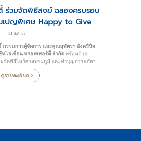
ด้แก่
ี้ ร่วมจัดพิธีสงฆ์ ฉลองครบรอบ
คมเปญพิเศษ Happy to Give
ะเช่า
ดมิเนียมพร้อมอยู่ริมท่าจอดเรือยอช์ทหรู
31 พ.ค. 67
ียน - พัทยา
: คอนโดมิเนียมพร้อมอยู่ริมท่าจอด
์ กรรมการผู้จัดการ และคุณสุพัตรา อังควินิจ
ัทโอเชี่ยน พรอพเพอร์ตี้ จำกัด
พร้อมด้วย
ต - กรุงเทพ
: ห้องชุดดีไซน์หรูร่วมสมัย 48 ยูนิต
วมจัดพิธีไหว้ศาลพระภูมิ และทำบุญถวายภัตา
อกาสครบรอบ 35 ปี ณ อาคารโอเชี่ยน
ก่น
: คอนโดมิเนียมโลว์ไรส์ 8 ชั้น จำนวน 223
ดูรายละเอียด
พ
o Give
" เพื่อเพิ่มรอยยิ้มให้กับทุกคน แสดงถึง
์ - ขอนแก่น
: คอนโดมิเนียมโลว์ไรส์ 8 ชั้น
สุขและคุณค่าให้กับทุกคน เริ่มจากมอบของ
ก่พนักงาน ขณะเดียวกันยังจัดกิจกรรมมอบความ
รงการทาวน์โฮมและอาคารพาณิชย์ รวม 187
ปี ผ่านช่องทางสื่อโซเชียลมีเดียต่างๆ เพื่อให้
ละเข้าร่วมฉลองความสำเร็จครั้งนี้ไปด้วยกัน
 ท่าจอดเรือยอช์ทมาตรฐานสากลแห่งแรกและ
ยงใต้