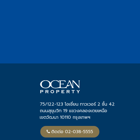
ทาวน์โฮม Type B: Tide
- ทาวน์โฮม 2 ชั้น
- ขนาดพื้นที่เริ่มต้น 20.70 ตารางวา
- พื้นที่ใช้สอย 155 ตารางเมตร
- 3 ห้องนอน 3 ห้องน้ำ 1 ห้องอเนกประสงค์
- จอดรถได้ 2 คัน
อาคารพาณิชย์ Type C: Crest
- อาคารพาณิชย์ 3 ชั้น
- ขนาดเริ่มต้น 23.80 ตารางวา
- พื้นที่ใช้สอย 195 ตารางเมตร
- หน้ากว้าง 5 เมตร
สะดวกทุกการเดินทาง ใกล้สถานที่สำคัญ
- รร.สตรีภูเก็ต 3 กม.
75/122-123 โอเชี่ยน ทาวเวอร์ 2 ชั้น 42
ถนนสุขุมวิท 19 แขวงคลองเตยเหนือ
- ที่ว่าการอำเภอเมืองภูเก็ต 3.7 กม.
เขตวัฒนา 10110 กรุงเทพฯ
- รพ.วชิระ 4.7 กม.
- ม. ราชภัฎ ภูเก็ต 6.5 กม.
ติดต่อ 02-038-5555
- เซ็นทรัล เฟสติวัล ภูเก็ต 7 กม.