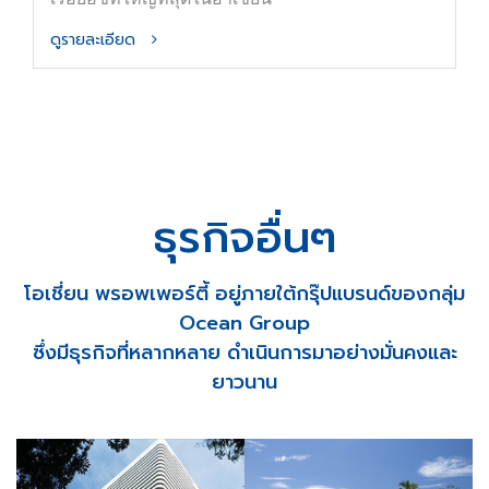
เริ่มต้น 6.9 ล้านบาท
โอเชี่ยน พอร์โตฟิโน่
พัทยา
คอนโดมิเนียมตากอากาศ พร้อมเข้าอยู่ ริมหาดจอม
เทียน พัทยา ติด Ocean Marina Yacht Club ท่าจอด
เรือยอช์ทใหญ่ที่สุดในอาเซียน
ดูรายละเอียด