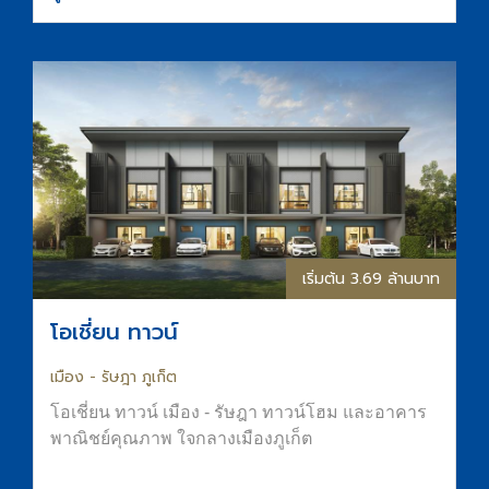
เริ่มต้น 1.59 ล้านบาท
โอเชี่ยน โอเอซิส ขอนแก่น
มิตรภาพ - ขอนแก่น
โอเชี่ยน โอเอซิส ขอนแก่น Ocean Oasis Khon
Kaen โดย Ocean Property โครงการคอนโด
ขอนแก่นใหม่ใกล้ ม.ขอนแก่นและเซ็นทรัลขอนแก่น
ออกแบบภายใต้แนวคิด “OASIS in the City” เพื่อ
ดูรายละเอียด
พื้นที่อยู่อาศัยที่สงบ ร่มรื่น และมีความเป็นส่วนตัว
ส่วนกลางจัดเต็มทั้ง สระน้ำขนาด Half-Olympic
ฟิตเนส และ Co-Working Space การันตีที่จอดรถ
ทำเลใจกลางเมืองขอนแก่น ติดถนนมิตรภาพ เดิน
ทางสะดวก