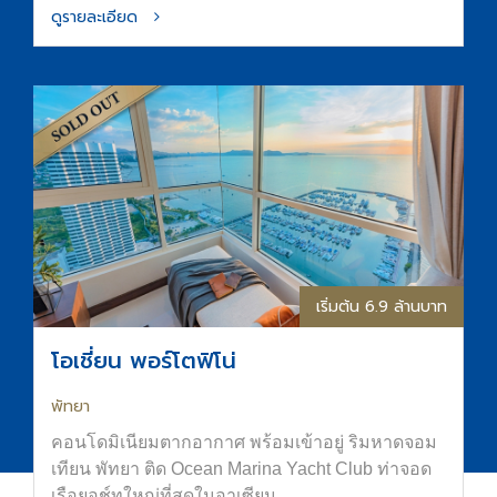
เริ่มต้น 3.69 ล้านบาท
โอเชี่ยน ทาวน์
เมือง - รัษฎา ภูเก็ต
โอเชี่ยน ทาวน์ เมือง - รัษฎา ทาวน์โฮม และอาคาร
พาณิชย์คุณภาพ ใจกลางเมืองภูเก็ต
ดูรายละเอียด