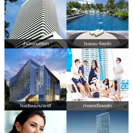
ธุรกิจอื่นๆ
โอเชี่ยน พรอพเพอร์ตี้ อยู่ภายใต้กรุ๊ปแบรนด์ของกลุ่ม
Ocean Group
ซึ่งมีธุรกิจที่หลากหลาย ดำเนินการมาอย่างมั่นคงและ
ยาวนาน