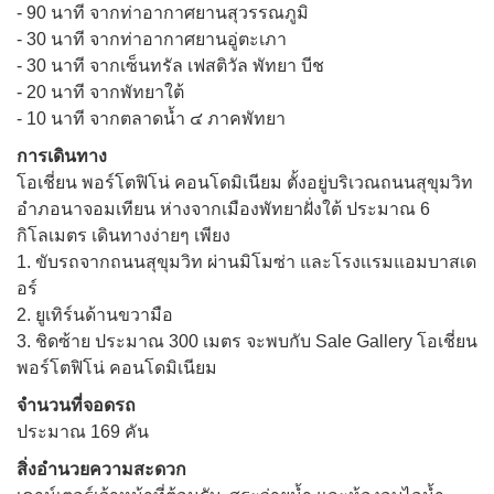
- 90 นาที จากท่าอากาศยานสุวรรณภูมิ
- 30 นาที จากท่าอากาศยานอู่ตะเภา
- 30 นาที จากเซ็นทรัล เฟสติวัล พัทยา บีช
- 20 นาที จากพัทยาใต้
-‎ 10 นาที จากตลาดน้ำ ๔ ภาคพัทยา
การเดินทาง
โอเชี่ยน พอร์โตฟิโน่ คอนโดมิเนียม ตั้งอยู่บริเวณถนนสุขุมวิท
อำภอนาจอมเทียน ห่างจากเมืองพัทยาฝั่งใต้ ประมาณ 6
กิโลเมตร เดินทางง่ายๆ เพียง
1. ขับรถจากถนนสุขุมวิท ผ่านมิโมซ่า และโรงเเรมแอมบาสเด
อร์
2. ยูเทิร์นด้านขวามือ
3. ชิดซ้าย ประมาณ 300 เมตร จะพบกับ Sale Gallery โอเชี่ยน
พอร์โตฟิโน่ คอนโดมิเนียม
จำนวนที่จอดรถ
ประมาณ 169 คัน
สิ่งอำนวยความสะดวก