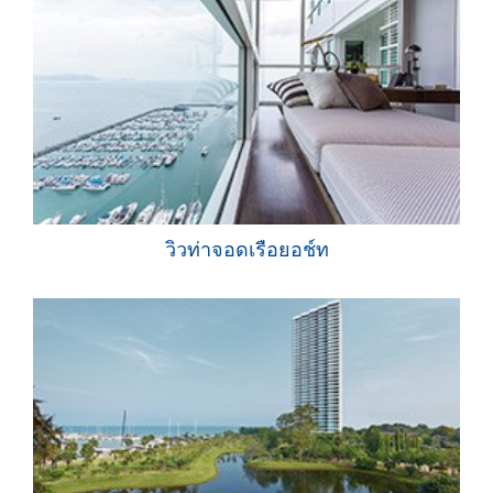
วิวท่าจอดเรือยอช์ท