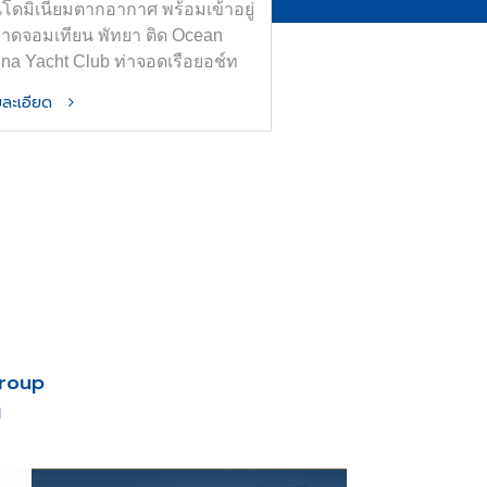
โดมิเนียมตากอากาศ พร้อมเข้าอยู่
หาดจอมเทียน พัทยา ติด Ocean
ina Yacht Club ท่าจอดเรือยอช์ท
ที่สุดในอาเซียน
ายละเอียด
Group
น