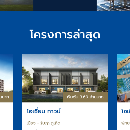
โครงการล่าสุด
้านบาท
เริ่มต้น 3.69 ล้านบาท
โอเชี่ยน ทาวน์
โอเ
เมือง - รัษฎา ภูเก็ต
พัทย