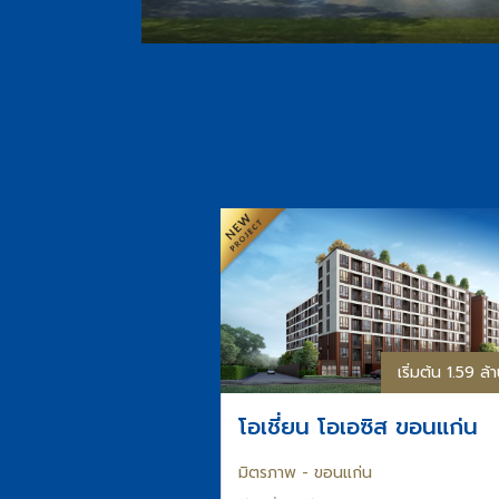
เริ่มต้น 1.59 ล
โอเชี่ยน โอเอซิส ขอนแก่น
มิตรภาพ - ขอนแก่น