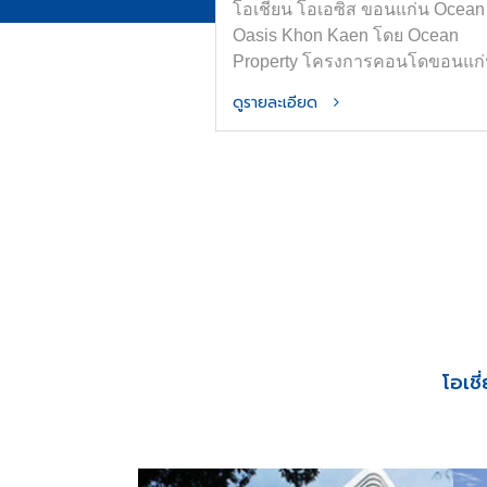
โอเชี่ยน โอเอซิส ขอนแก่น Ocean
Oasis Khon Kaen โดย Ocean
Property โครงการคอนโดขอนแก
ใหม่ใกล้ ม.ขอนแก่นและเซ็นทรัล
ดูรายละเอียด
ขอนแก่น ออกแบบภายใต้แนวคิด
“OASIS in the City” เพื่อพื้นที่อยู่อ
ที่สงบ ร่มรื่น และมีความเป็นส่วนต
ส่วนกลางจัดเต็มทั้ง สระน้ำขนาด H
Olympic ฟิตเนส และ Co-Working
Space การันตีที่จอดรถ ทำเลใจก
เมืองขอนแก่น ติดถนนมิตรภาพ เด
ทางสะดวก
โอเช