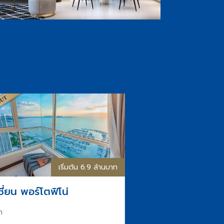
เริ่มต้น 6.9 ล้านบาท
ชี่ยน พอร์โตฟิโน่
า