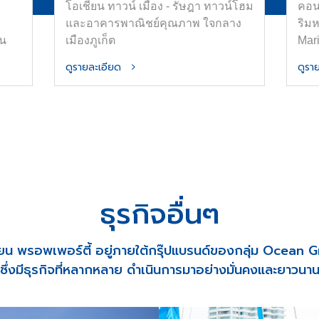
โอเชี่ยน ทาวน์ เมือง - รัษฎา ทาวน์โฮม
คอน
และอาคารพาณิชย์คุณภาพ ใจกลาง
ริม
่น
เมืองภูเก็ต
Mar
ใหญ่
ดูรายละเอียด
ดูร
าศัย
ัว
alf-
ลาง
ิน
ธุรกิจอื่นๆ
ี่ยน พรอพเพอร์ตี้ อยู่ภายใต้กรุ๊ปแบรนด์ของกลุ่ม Ocean 
ซึ่งมีธุรกิจที่หลากหลาย ดำเนินการมาอย่างมั่นคงและยาวนา