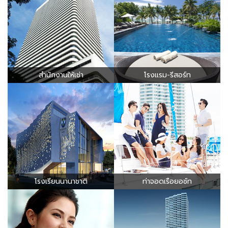
สำนักงานให้เช่า
โรงแรม-รีสอร์ท
โรงเรียนนานาชาติ
ท่าจอดเรือยอช์ท