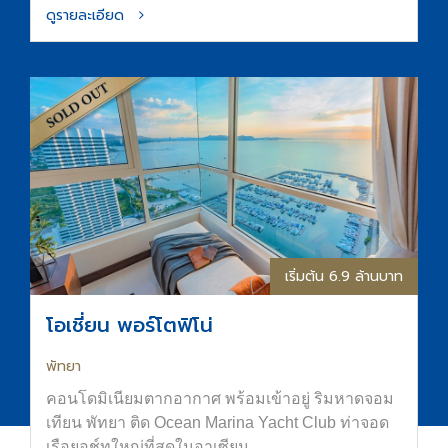
ดูรายละเอียด
เริ่มต้น 6.9 ล้านบาท
โอเชี่ยน พอร์โตฟิโน่
พัทยา
คอนโดมิเนียมตากอากาศ พร้อมเข้าอยู่ ริมหาดจอม
เทียน พัทยา ติด Ocean Marina Yacht Club ท่าจอด
เรือยอช์ทใหญ่ที่สุดในอาเซียน