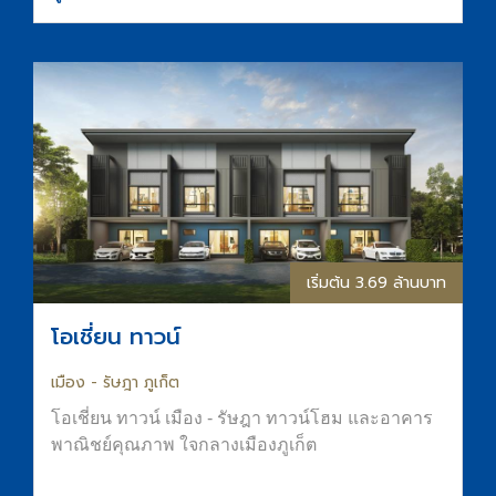
พื้นที่อยู่อาศัยที่สงบ ร่มรื่น และมีความเป็นส่วนตัว
ส่วนกลางจัดเต็มทั้ง สระน้ำขนาด Half-Olympic
ฟิตเนส และ Co-Working Space การันตีที่จอดรถ
ทำเลใจกลางเมืองขอนแก่น ติดถนนมิตรภาพ เดิน
ทางสะดวก
เริ่มต้น 3.69 ล้านบาท
โอเชี่ยน ทาวน์
เมือง - รัษฎา ภูเก็ต
โอเชี่ยน ทาวน์ เมือง - รัษฎา ทาวน์โฮม และอาคาร
พาณิชย์คุณภาพ ใจกลางเมืองภูเก็ต