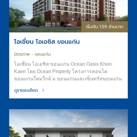
พื้นที่อยู่อาศัยที่สงบ ร่มรื่น และมีความเป็นส่วนตัว
ส่วนกลางจัดเต็มทั้ง สระน้ำขนาด Half-Olympic
ฟิตเนส และ Co-Working Space การันตีที่จอดรถ
ทำเลใจกลางเมืองขอนแก่น ติดถนนมิตรภาพ เดิน
ทางสะดวก
เริ่มต้น 3.69 ล้านบาท
โอเชี่ยน ทาวน์
เมือง - รัษฎา ภูเก็ต
โอเชี่ยน ทาวน์ เมือง - รัษฎา ทาวน์โฮม และอาคาร
พาณิชย์คุณภาพ ใจกลางเมืองภูเก็ต