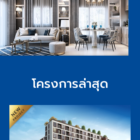
เริ่มต้น 1.59 ล้านบาท
โอเชี่ยน โอเอซิส ขอนแก่น
มิตรภาพ - ขอนแก่น
โอเชี่ยน โอเอซิส ขอนแก่น Ocean Oasis Khon
Kaen โดย Ocean Property โครงการคอนโด
ขอนแก่นใหม่ใกล้ ม.ขอนแก่นและเซ็นทรัลขอนแก่น
ออกแบบภายใต้แนวคิด “OASIS in the City” เพื่อ
ดูรายละเอียด