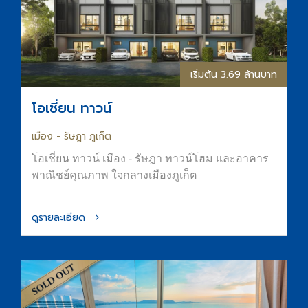
ดูรายละเอียด
เริ่มต้น 6.9 ล้านบาท
โอเชี่ยน พอร์โตฟิโน่
พัทยา
คอนโดมิเนียมตากอากาศ พร้อมเข้าอยู่ ริมหาดจอม
เทียน พัทยา ติด Ocean Marina Yacht Club ท่าจอด
เรือยอช์ทใหญ่ที่สุดในอาเซียน