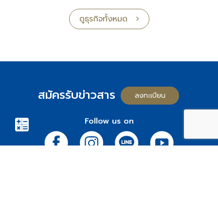
75/122-123 โอเชี่ยน ทาวเวอร์ 2 ชั้น 42
ถนนสุขุมวิท 19 แขวงคลองเตยเหนือ
เขตวัฒนา 10110 กรุงเทพฯ
ติดต่อ 02-038-5555
Share
Tweet
โครงการ OCEAN
ทำเล
ทาวน์โฮม
ขอนแก่น
บ้านเดี่ยว
ชลบุรี