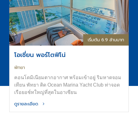
ดูรายละเอียด
ธุรกิจอื่นๆ
โอเชี่ยน พรอพเพอร์ตี้ อยู่ภายใต้กรุ๊ปแบรนด์ของกลุ่ม
Ocean Group
ซึ่งมีธุรกิจที่หลากหลาย ดำเนินการมาอย่างมั่นคงและ
ยาวนาน