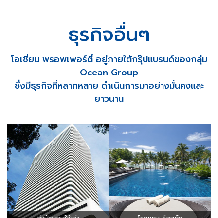
สำนักงานให้เช่า
โรงแรม-รีสอร์ท
โรงเรียนนานาชาติ
ท่าจอดเรือยอช์ท