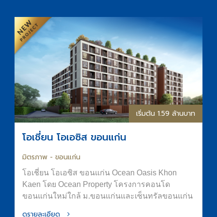
เริ่มต้น 1.59 ล้านบาท
โอเชี่ยน โอเอซิส ขอนแก่น
มิตรภาพ - ขอนแก่น
โอเชี่ยน โอเอซิส ขอนแก่น Ocean Oasis Khon
Kaen โดย Ocean Property โครงการคอนโด
ขอนแก่นใหม่ใกล้ ม.ขอนแก่นและเซ็นทรัลขอนแก่น
ออกแบบภายใต้แนวคิด “OASIS in the City” เพื่อ
ดูรายละเอียด