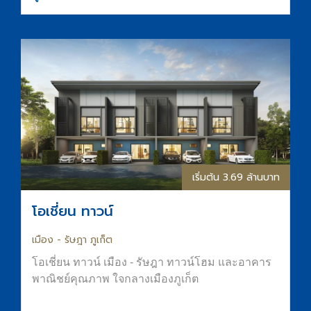
พื้นที่อยู่อาศัยที่สงบ ร่มรื่น และมีความเป็นส่วนตัว
ส่วนกลางจัดเต็มทั้ง สระน้ำขนาด Half-Olympic
ฟิตเนส และ Co-Working Space การันตีที่จอดรถ
ทำเลใจกลางเมืองขอนแก่น ติดถนนมิตรภาพ เดิน
ทางสะดวก
เริ่มต้น 3.69 ล้านบาท
โอเชี่ยน ทาวน์
เมือง - รัษฎา ภูเก็ต
โอเชี่ยน ทาวน์ เมือง - รัษฎา ทาวน์โฮม และอาคาร
พาณิชย์คุณภาพ ใจกลางเมืองภูเก็ต