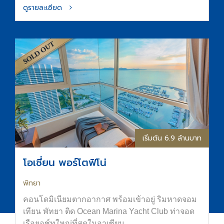
ดูรายละเอียด
เริ่มต้น 6.9 ล้านบาท
โอเชี่ยน พอร์โตฟิโน่
พัทยา
คอนโดมิเนียมตากอากาศ พร้อมเข้าอยู่ ริมหาดจอม
เทียน พัทยา ติด Ocean Marina Yacht Club ท่าจอด
เรือยอช์ทใหญ่ที่สุดในอาเซียน