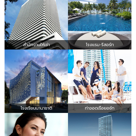
สำนักงานให้เช่า
โรงแรม-รีสอร์ท
โรงเรียนนานาชาติ
ท่าจอดเรือยอช์ท