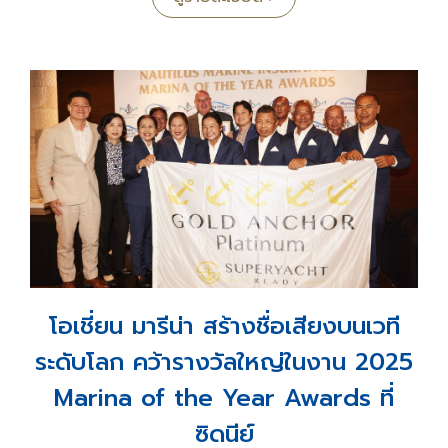
โอเชี่ยน ทาวเวอร์ 2
เป็นอาคารสำนักงานขนาดใหญ่ สูง
42 ชั้น บริหารอาคารโดยบริษัทเรียลเตอร์ เมเนจเมนท์
จำกัด โดยมีขนาดพื้นที่ทั้งสิ้น 45,000 ตรม. ตั้งอยู่บริเวณ
ซอยสุขุมวิท 19 ถนนอโศกมนตรี เขตวัฒนา ย่านธุรกิจ
ใจกลางกรุงเทพฯ ปัจจุบันให้บริการพื้นที่สำนักงานแก่
บริษัทชั้นนำต่างๆ มากมาย
สำหรับผู้ที่สนใจเช่าพื้นที่สำนักงาน หรือ เปิดร้านค้าต่างๆ
สามารถสอบถามอัตราค่าเช่าและข้อมูลเพิ่มเติมได้ที่
โทร.
080-459-4339
โอเชี่ยน มารีน่า สร้างชื่อเสียงบนเวที
ระดับโลก คว้ารางวัลใหญ่ในงาน 2025
Marina of the Year Awards ที่
ซิดนีย์