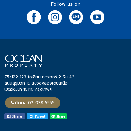
โครงการและความปลอดภัยสูงสุดเสมอมา
Follow us on
- Instagram:
คลิก
หมายเหตุ: เงื่อนไขเป็นไปตามที่บริษัทกำหนด
- X (Twitter):
คลิก
- TikTok:
คลิก
75/122-123 โอเชี่ยน ทาวเวอร์ 2 ชั้น 42
ถนนสุขุมวิท 19 แขวงคลองเตยเหนือ
เขตวัฒนา 10110 กรุงเทพฯ
ติดต่อ 02-038-5555
Share
Tweet