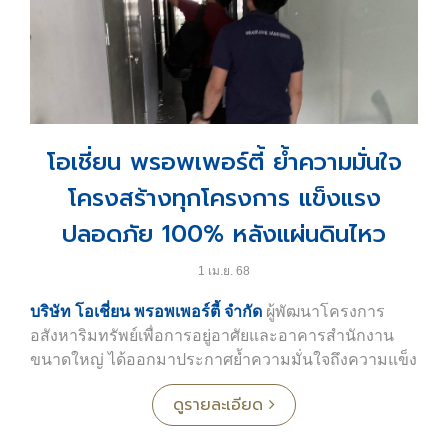
ทรงเกียรตินี้
ความสำเร็จในครั้งนี้สะท้อนถึงความมุ่งมั่นของทีม
บริหารและพนักงานโรงแรมโอเชี่ยน มารีน่า รีสอร์ท ทุก
คน ในการส่งมอบประสบการณ์การพักผ่อนริมทะเลที่มี
คุณภาพ พร้อมมาตรฐานการบริการในระดับสากลอย่าง
โอเชี่ยน พรอพเพอร์ตี้ ย้ำความมั่นใจ
แท้จริง
โครงสร้างทุกโครงการ แข็งแรง
ปลอดภัย 100% หลังแผ่นดินไหว
1 เม.ย. 68
บริษัท โอเชี่ยน พรอพเพอร์ตี้ จำกัด
ผู้พัฒนาโครงการ
อสังหาริมทรัพย์เพื่อการอยู่อาศัยและอาคารสำนักงาน
ขนาดใหญ่ ได้ออกมาประกาศย้ำความมั่นใจถึงความแข็ง
แรงและปลอดภัยของอาคารทุกโครงการ หลังเกิด
ดูรายละเอียด
เหตุการณ์แผ่นดินไหวเมื่อวันที่ 28 มีนาคม 2568 ที่ผ่านมา
โดยส่งทีมผู้เชี่ยวชาญเข้าตรวจสอบอย่างละเอียดในทุก