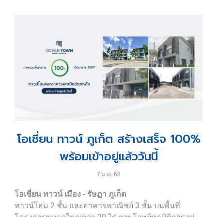
ส่วนสำคัญ ไม่ว่าจะเป็น ฐานราก เสา คาน ผนังรับแรง
รวมถึงระบบไฟฟ้าและท่อประปา เพื่อประเมินความแข็ง
แรงและความปลอดภัยให้เป็นไปตามมาตรฐานวิศวกรรม
จากผลการตรวจสอบพบว่า ทุกโครงการมีความแข็งแรง
และปลอดภัย 100% ลูกบ้านในโครงการต่างๆ และผู้ใช้
บริการอาคารสำนักงานทุกเเห่ง สามารถเข้าใช้งานได้
อย่างมั่นใจ
โอเชี่ยน พรอพเพอร์ตี้ จำกัด ขอยืนยันว่า ตลอด 35 ปี
บริษัทฯ ยังคงความมุ่งมั่นและความใส่ใจในคุณภาพของ
โครงการและความปลอดภัยสูงสุดเสมอมา
โอเชี่ยน ทาวน์ ภูเก็ต สร้างเสร็จ 100%
พร้อมเข้าอยู่แล้ววันนี้
เกี่ยวกับ บริษัท โอเชี่ยน พรอพเพอร์ตี้ จำกัด
7 ม.ค. 68
บริษัท โอเชี่ยน พรอพเพอร์ตี้ จำกัด เป็นผู้พัฒนา
อสังหาริมทรัพย์คุณภาพแบบครบวงจร ที่มุ่งมั่น
โอเชี่ยน ทาวน์ เมือง - รัษฏา ภูเก็ต
สร้างสรรค์โครงการที่ตอบสนองทุกไลฟ์สไตล์และความ
ทาวน์โฮม 2 ชั้น และอาคารพาณิชย์ 3 ชั้น บนพื้นที่
ต้องการ ด้วยประสบการณ์และความเชี่ยวชาญกว่า 35 ปี