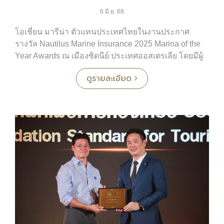
6 มิ.ย. 68
โอเชี่ยน มารีน่า ตัวแทนประเทศไทยในงานประกาศ
รางวัล Nautilus Marine Insurance 2025 Marina of the
Year Awards ณ เมืองซิดนีย์ ประเทศออสเตรเลีย โดยมีผู้
บริหารระดับสูงเข้าร่วม ได้แก่ คุณณพงศ์ ปริพนธ์พจน
ดูรายละเอียด
พิสุทธิ์ กรรมการผู้จัดการ, คุณสุพัตรา อังควินิจวงศ์ รอง
กรรมการผู้จัดการ, และ คุณวรุตม์ อัสสกุล ผู้จัดการฝ่าย
พัฒนาธุรกิจ หลานชายของ คุณกฤษณ์ อัสสกุล ผู้ก่อตั้งโอ
เชี่ยน มารีน่า เมื่อเกือบ 40 ปีก่อน
หนึ่งในไฮไลต์ของการเดินทางครั้งนี้ คือ การนำสมาชิก
พนักงาน 9 ท่าน ที่มีประสบการณ์ทำงานที่โอเชี่ยน มารี
น่ามานานกว่า 30 ปี ร่วมเดินทางไปออสเตรเลียเป็นครั้ง
แรก ตลอด 3 วัน คณะพนักงานได้มีโอกาสเยี่ยมชมท่า
จอดเรือชั้นนำของซิดนีย์ และได้เรียนรู้แนวทางการ
ดำเนินงานในระดับสากล
โอเชี่ยน มารีน่า เป็นธุรกิจภายใต้การบริหารของ บริษัท