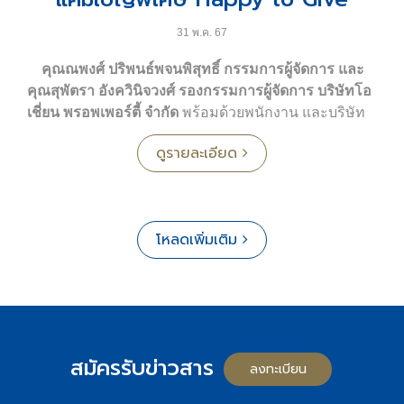
อาคารพาณิชย์ Type C: Crest
ฐานสากลแห่งแรกและใหญ่ที่สุดในเอเชียตะวันออกเฉียง
- อาคารพาณิชย์ 3 ชั้น
31 พ.ค. 67
ใต้
- ขนาดเริ่มต้น 23.80 ตารางวา
⬤
โอเชี่ยน มารีน่า รีสอร์ต
: โรงแรมระดับ 5 ดาว วิวท่า
- พื้นที่ใช้สอย 195 ตารางเมตร
คุณณพงศ์ ปริพนธ์พจนพิสุทธิ์ กรรมการผู้จัดการ และ
จอดเรือยอช์ทแห่งเดียวในพัทยา ดีไซน์แบบ Neo-Nautical
- หน้ากว้าง 5 เมตร
คุณสุพัตรา อังควินิจวงศ์ รองกรรมการผู้จัดการ บริษัทโอ
Style พร้อมสิ่งอำนวยความสะดวกครบครัน
เชี่ยน พรอพเพอร์ตี้ จำกัด
พร้อมด้วยพนักงาน และบริษัท
สะดวกทุกการเดินทาง ใกล้สถานที่สำคัญ
⬤
เมอเวนพิค อัสสรา รีสอร์ท แอนด์ สปา หัวหิน
: โรงแรม
ในเครือ ร่วมจัดพิธีไหว้ศาลพระภูมิ และทำบุญถวายภัตา
- รร.สตรีภูเก็ต 3 กม.
ดูรายละเอียด
ริมชายหาดหัวหินและรีสอร์ทระดับ 5 ดาว โดดเด่นด้วย
หารเพลแด่คณะสงฆ์ เนื่องในโอกาสครบรอบ 35 ปี ณ
- ที่ว่าการอำเภอเมืองภูเก็ต 3.7 กม.
พื้นที่สีเขียวขนาดใหญ่ การันตีด้วยรางวัลระดับนานาชาติ
อาคารโอเชี่ยน ทาวเวอร์ 2 ถนนอโศก กรุงเทพ
- รพ.วชิระ 4.7 กม.
มากมาย
พร้อมจัดแคมเปญ "
Happy to Give
" เพื่อเพิ่มรอยยิ้มให้
- ม. ราชภัฎ ภูเก็ต 6.5 กม.
กับทุกคน แสดงถึงความมุ่งมั่นในการสร้างความสุขและ
- เซ็นทรัล เฟสติวัล ภูเก็ต 7 กม.
โหลดเพิ่มเติม
กลุ่มธุรกิจอสังหาริมทรัพย์เพื่อเช่า
คุณค่าให้กับทุกคน เริ่มจากมอบของขวัญพิเศษเพื่อเพิ่ม
- สนามบินนานาชาติภูเก็ต 33 กม.
⬤
โอเชี่ยน ทาวเวอร์ 1
: อาคารสำนักงาน 32 ชั้น ตรง
ความสุขแก่พนักงาน ขณะเดียวกันยังจัดกิจกรรมมอบ
ข้ามศูนย์ประชุมแห่งชาติสิริกิติ์ พื้นที่รวม 32,000 ตร.ม.
ความสุขให้กับพี่น้องชาวไทยตลอดทั้งปี ผ่านช่องทางสื่อ
สอบถามข้อมูลเพิ่มเติม
⬤
โอเชี่ยน ทาวเวอร์ 2
: อาคารสำนักงาน 42 ชั้น ใจกลาง
โซเชียลมีเดียต่างๆ เพื่อให้ทุกคนมีโอกาสรับรางวัลพิเศษ
แชท:
https://m.me/183975518299717?ref=OT-
ย่านธุรกิจ อโศก-สุขุมวิท พื้นที่รวม 46,000 ตร.ม.
และเข้าร่วมฉลองความสำเร็จครั้งนี้ไปด้วยกัน ได้ที่
Progress-100%-Web
สมัครรับข่าวสาร
ข้อมูลโครงการ:
http://bit.ly/OcenTownWebsite
ลงทะเบียน
โอเชี่ยน พรอพเพอร์ตี้
จำกัด
ขอยืนยันว่า ตลอด 35 ปี
- Facebook:
คลิก
โทร.
02-038-5020
บริษัทฯ ยังคงความมุ่งมั่นและความใส่ใจในคุณภาพของ
- Line OA:
คลิก
หรือ ID @oceanproperty