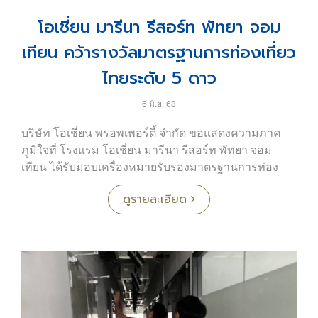
โอเชี่ยน พรอพเพอร์ตี้ จำกัด หนึ่งในบริษัทพัฒนา
โอเชี่ยน มารีนา รีสอร์ท พัทยา จอม
อสังหาริมทรัพย์ชั้นนำ ซึ่งมีบทบาทสำคัญในการ
สนับสนุนและผลักดันการดำเนินงานของโอเชี่ยน มารีน่า
เทียน คว้ารางวัลมาตรฐานการท่องเที่ยว
ให้เติบโตอย่างยั่งยืน สู่การเป็นท่าจอดเรือระดับโลก
ไทยระดับ 5 ดาว
ในค่ำคืนของพิธีมอบรางวัล โอเชี่ยน มารีน่า ได้รับเกียรติ
สูงสุด 3 รางวัลระดับนานาชาติ ได้แก่
6 มิ.ย. 68
1. ตรารับรองระดับแพลตตินัม 5 Gold Anchor
บริษัท โอเชี่ยน พรอพเพอร์ตี้ จำกัด ขอแสดงความภาค
ภูมิใจที่ โรงแรม โอเชี่ยน มารีนา รีสอร์ท พัทยา จอม
2. ใบรับรอง Clean Marina
เทียน ได้รับมอบเครื่องหมายรับรองมาตรฐานการท่อง
เที่ยวไทยระดับ 5 ดาว ประจำปีงบประมาณ พ.ศ. 2567
3. การรับรอง Superyacht Ready
ดูรายละเอียด
จากกรมการท่องเที่ยว กระทรวงการท่องเที่ยวและกีฬา
รางวัลอันทรงเกียรติเหล่านี้ สะท้อนถึงความทุ่มเทของทีม
ซึ่งนับเป็นเกียรติอย่างยิ่งสำหรับรีสอร์ทของเรา
งานโอเชี่ยน มารีน่า นำโดยคุณสก๊อต ฟินสเท่น ผู้จัดการ
ในพิธีมอบรางวัล ได้รับเกียรติจาก นายจักรพล ตั้งสุทธิ
ท่าเรือ และ วิสัยทัศน์อันแข็งแกร่งของบริษัทโอเชี่ยน พร
ธรรม ผู้ช่วยรัฐมนตรีประจำกระทรวงการท่องเที่ยวและ
อพเพอร์ตี้ จำกัด ที่ร่วมกันยกระดับมาตรฐานมารีน่าของ
กีฬา และโฆษกกระทรวงฯ เป็นประธานในพิธี โดยมี คุณ
ไทยให้เป็นที่ยอมรับในระดับสากล
วรุตม์ อัสสกุล ผู้จัดการฝ่ายพัฒนาธุรกิจ เป็นผู้แทนจาก
บริษัท โอเชี่ยน พรอพเพอร์ตี้ จำกัด เข้ารับมอบรางวัลอัน