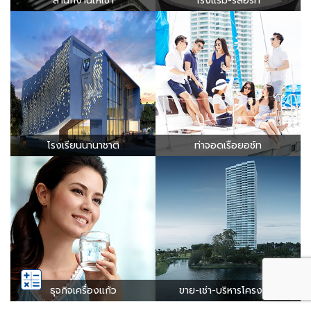
สำนักงานให้เช่า
โรงแรม-รีสอร์ท
โรงเรียนนานาชาติ
ท่าจอดเรือยอช์ท
ธุจกิจเครื่องแก้ว
ขาย-เช่า-บริหารโครงการ