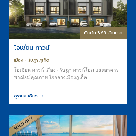
เริ่มต้น 3.69 ล้านบาท
โอเชี่ยน ทาวน์
เมือง - รัษฎา ภูเก็ต
โอเชี่ยน ทาวน์ เมือง - รัษฎา ทาวน์โฮม และอาคาร
พาณิชย์คุณภาพ ใจกลางเมืองภูเก็ต
ดูรายละเอียด