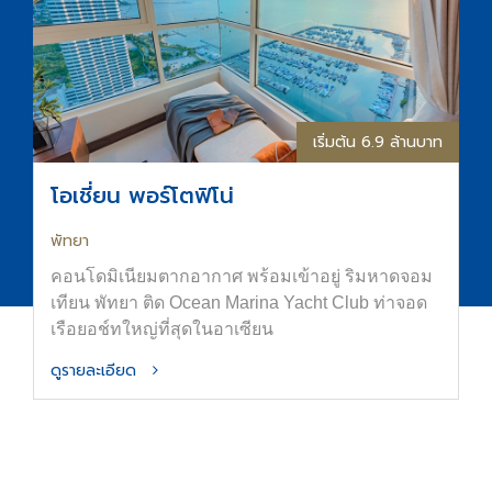
เริ่มต้น 6.9 ล้านบาท
โอเชี่ยน พอร์โตฟิโน่
พัทยา
คอนโดมิเนียมตากอากาศ พร้อมเข้าอยู่ ริมหาดจอม
เทียน พัทยา ติด Ocean Marina Yacht Club ท่าจอด
เรือยอช์ทใหญ่ที่สุดในอาเซียน
ดูรายละเอียด