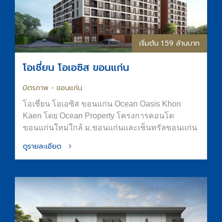
เริ่มต้น 1.59 ล้านบาท
โอเชี่ยน โอเอซิส ขอนแก่น
มิตรภาพ - ขอนแก่น
โอเชี่ยน โอเอซิส ขอนแก่น Ocean Oasis Khon
Kaen โดย Ocean Property โครงการคอนโด
ขอนแก่นใหม่ใกล้ ม.ขอนแก่นและเซ็นทรัลขอนแก่น
ออกแบบภายใต้แนวคิด “OASIS in the City” เพื่อ
ดูรายละเอียด
พื้นที่อยู่อาศัยที่สงบ ร่มรื่น และมีความเป็นส่วนตัว
ส่วนกลางจัดเต็มทั้ง สระน้ำขนาด Half-Olympic
ฟิตเนส และ Co-Working Space การันตีที่จอดรถ
ทำเลใจกลางเมืองขอนแก่น ติดถนนมิตรภาพ เดิน
ทางสะดวก