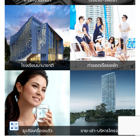
สำนักงานให้เช่า
โรงแรม-รีสอร์ท
โรงเรียนนานาชาติ
ท่าจอดเรือยอช์ท
ธุจกิจเครื่องแก้ว
ขาย-เช่า-บริหารโครงการ