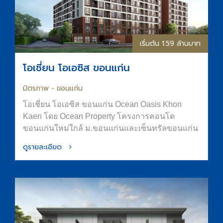
เริ่มต้น 1.59 ล้านบาท
โอเชี่ยน โอเอซิส ขอนแก่น
มิตรภาพ - ขอนแก่น
โอเชี่ยน โอเอซิส ขอนแก่น Ocean Oasis Khon
Kaen โดย Ocean Property โครงการคอนโด
ขอนแก่นใหม่ใกล้ ม.ขอนแก่นและเซ็นทรัลขอนแก่น
ออกแบบภายใต้แนวคิด “OASIS in the City” เพื่อ
ดูรายละเอียด
พื้นที่อยู่อาศัยที่สงบ ร่มรื่น และมีความเป็นส่วนตัว
ส่วนกลางจัดเต็มทั้ง สระน้ำขนาด Half-Olympic
ฟิตเนส และ Co-Working Space การันตีที่จอดรถ
ทำเลใจกลางเมืองขอนแก่น ติดถนนมิตรภาพ เดิน
ทางสะดวก