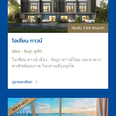
เริ่มต้น 3.69 ล้านบาท
โอเชี่ยน ทาวน์
เมือง - รัษฎา ภูเก็ต
โอเชี่ยน ทาวน์ เมือง - รัษฎา ทาวน์โฮม และอาคาร
พาณิชย์คุณภาพ ใจกลางเมืองภูเก็ต
ดูรายละเอียด