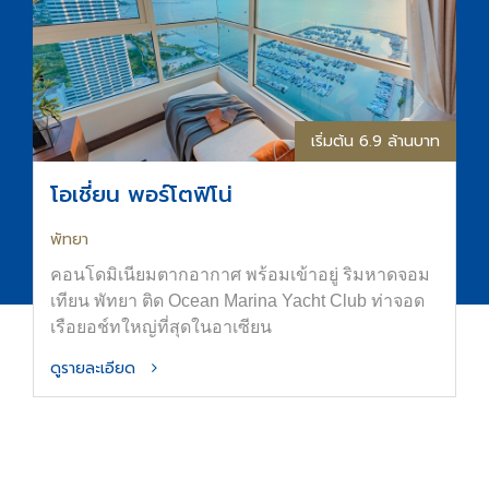
เริ่มต้น 6.9 ล้านบาท
โอเชี่ยน พอร์โตฟิโน่
พัทยา
คอนโดมิเนียมตากอากาศ พร้อมเข้าอยู่ ริมหาดจอม
เทียน พัทยา ติด Ocean Marina Yacht Club ท่าจอด
เรือยอช์ทใหญ่ที่สุดในอาเซียน
ดูรายละเอียด