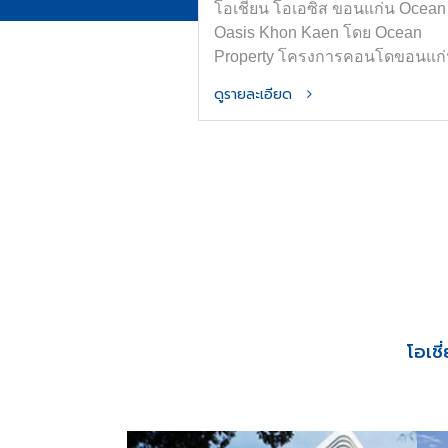
โอเชี่ยน โอเอซิส ขอนแก่น Ocean
Oasis Khon Kaen โดย Ocean
Property โครงการคอนโดขอนแก
ใหม่ใกล้ ม.ขอนแก่นและเซ็นทรัล
ดูรายละเอียด
ขอนแก่น ออกแบบภายใต้แนวคิด
“OASIS in the City” เพื่อพื้นที่อยู่อ
ที่สงบ ร่มรื่น และมีความเป็นส่วนต
ส่วนกลางจัดเต็มทั้ง สระน้ำขนาด H
Olympic ฟิตเนส และ Co-Working
Space การันตีที่จอดรถ ทำเลใจก
เมืองขอนแก่น ติดถนนมิตรภาพ เด
ทางสะดวก
โอเช