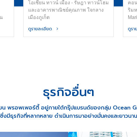
โอเชี่ยน ทาวน์ เมือง - รัษฎา ทาวน์โฮม
คอน
และอาคารพาณิชย์คุณภาพ ใจกลาง
ริม
่น
เมืองภูเก็ต
Mar
ใหญ่
ดูรายละเอียด
ดูร
าศัย
ัว
alf-
ลาง
ิน
ธุรกิจอื่นๆ
ี่ยน พรอพเพอร์ตี้ อยู่ภายใต้กรุ๊ปแบรนด์ของกลุ่ม Ocean 
ซึ่งมีธุรกิจที่หลากหลาย ดำเนินการมาอย่างมั่นคงและยาวนา