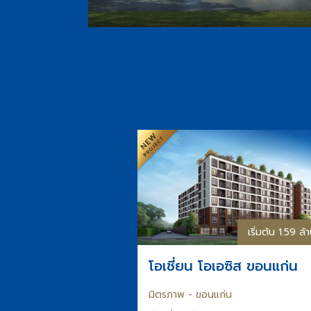
เริ่มต้น 1.59 ล
โอเชี่ยน โอเอซิส ขอนแก่น
มิตรภาพ - ขอนแก่น