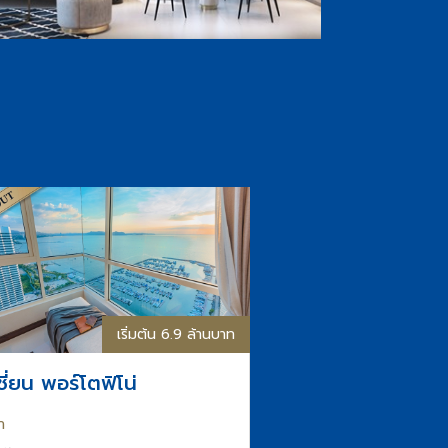
เริ่มต้น 6.9 ล้านบาท
ชี่ยน พอร์โตฟิโน่
า