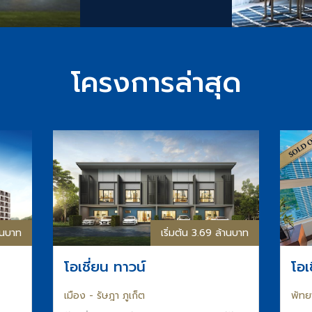
โครงการล่าสุด
้านบาท
เริ่มต้น 3.69 ล้านบาท
โอเชี่ยน ทาวน์
โอเ
เมือง - รัษฎา ภูเก็ต
พัทย