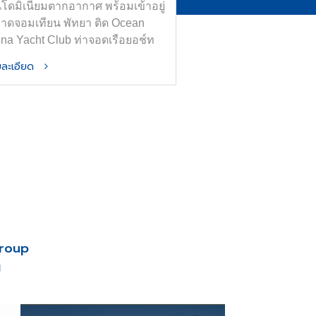
โดมิเนียมตากอากาศ พร้อมเข้าอยู่
หาดจอมเทียน พัทยา ติด Ocean
ina Yacht Club ท่าจอดเรือยอช์ท
ที่สุดในอาเซียน
ายละเอียด
Group
น