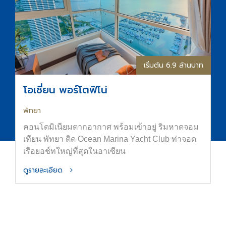
เริ่มต้น 6.9 ล้านบาท
โอเชี่ยน พอร์โตฟิโน่
พัทยา
คอนโดมิเนียมตากอากาศ พร้อมเข้าอยู่ ริมหาดจอม
เทียน พัทยา ติด Ocean Marina Yacht Club ท่าจอด
เรือยอช์ทใหญ่ที่สุดในอาเซียน
ดูรายละเอียด