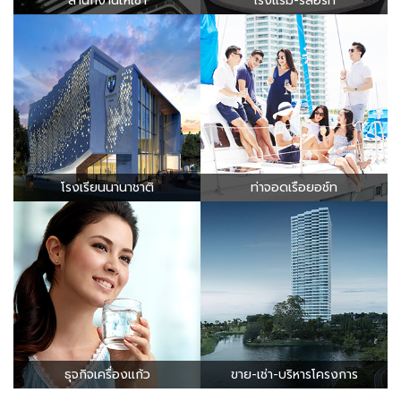
สำนักงานให้เช่า
โรงแรม-รีสอร์ท
โรงเรียนนานาชาติ
ท่าจอดเรือยอช์ท
ธุจกิจเครื่องแก้ว
ขาย-เช่า-บริหารโครงการ