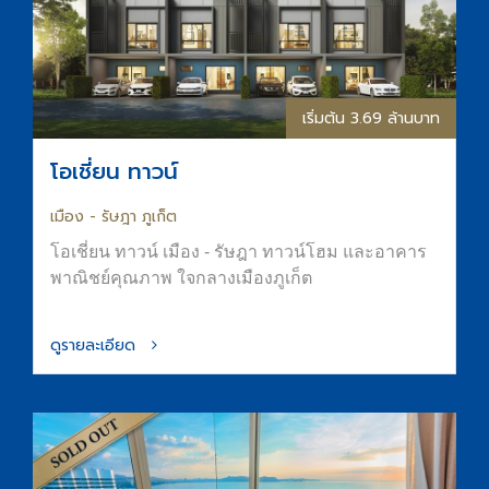
เริ่มต้น 3.69 ล้านบาท
โอเชี่ยน ทาวน์
เมือง - รัษฎา ภูเก็ต
โอเชี่ยน ทาวน์ เมือง - รัษฎา ทาวน์โฮม และอาคาร
พาณิชย์คุณภาพ ใจกลางเมืองภูเก็ต
ดูรายละเอียด