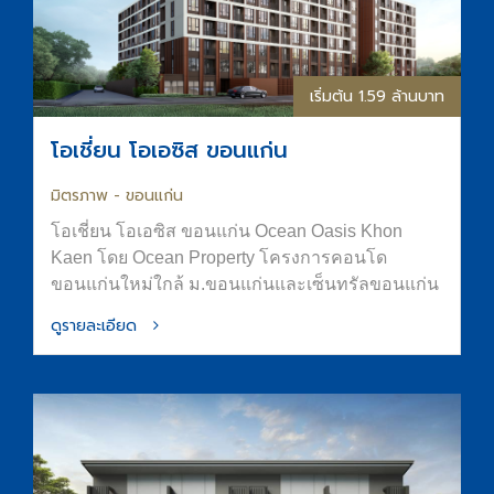
เริ่มต้น 1.59 ล้านบาท
โอเชี่ยน โอเอซิส ขอนแก่น
มิตรภาพ - ขอนแก่น
โอเชี่ยน โอเอซิส ขอนแก่น Ocean Oasis Khon
Kaen โดย Ocean Property โครงการคอนโด
ขอนแก่นใหม่ใกล้ ม.ขอนแก่นและเซ็นทรัลขอนแก่น
ออกแบบภายใต้แนวคิด “OASIS in the City” เพื่อ
ดูรายละเอียด
พื้นที่อยู่อาศัยที่สงบ ร่มรื่น และมีความเป็นส่วนตัว
ส่วนกลางจัดเต็มทั้ง สระน้ำขนาด Half-Olympic
ฟิตเนส และ Co-Working Space การันตีที่จอดรถ
ทำเลใจกลางเมืองขอนแก่น ติดถนนมิตรภาพ เดิน
ทางสะดวก