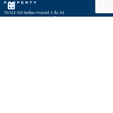
75/122-123 โอเชี่ยน ทาวเวอร์ 2 ชั้น 42
ถนนสุขุมวิท 19 แขวงคลองเตยเหนือ
เขตวัฒนา 10110 กรุงเทพฯ
ติดต่อ 02-038-5555
Share
Tweet
โครงการ OCEAN
ทำเล
ทาวน์โฮม
ขอนแก่น
บ้านเดี่ยว
ชลบุรี
คอนโดมิเนียม
ภูเก็ต
ธุรกิจอื่นๆ
Ocean Property
ขาย-เช่า-ดูแลโครงการ
เกี่ยวกับเรา
สำนักงานให้เช่า
วิสัยทัศน์และเป้าหมาย
ท่าจอดเรือยอช์ท
นโยบายคุ้มครองข้อมูลส่วน