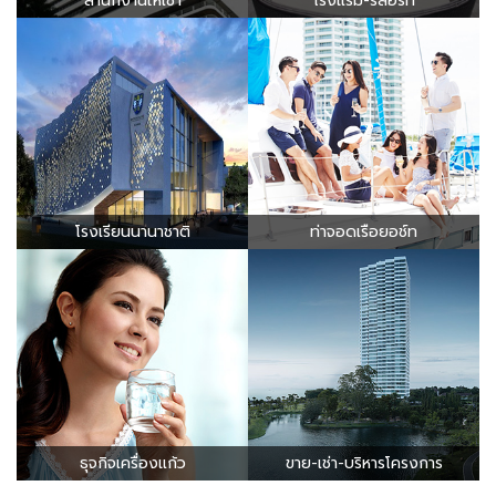
สำนักงานให้เช่า
โรงแรม-รีสอร์ท
โรงเรียนนานาชาติ
ท่าจอดเรือยอช์ท
ธุจกิจเครื่องแก้ว
ขาย-เช่า-บริหารโครงการ