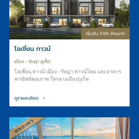
เริ่มต้น 3.69 ล้านบาท
โอเชี่ยน ทาวน์
เมือง - รัษฎา ภูเก็ต
โอเชี่ยน ทาวน์ เมือง - รัษฎา ทาวน์โฮม และอาคาร
พาณิชย์คุณภาพ ใจกลางเมืองภูเก็ต
ดูรายละเอียด