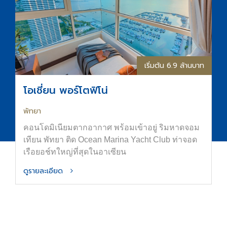
เริ่มต้น 6.9 ล้านบาท
โอเชี่ยน พอร์โตฟิโน่
พัทยา
คอนโดมิเนียมตากอากาศ พร้อมเข้าอยู่ ริมหาดจอม
เทียน พัทยา ติด Ocean Marina Yacht Club ท่าจอด
เรือยอช์ทใหญ่ที่สุดในอาเซียน
ดูรายละเอียด