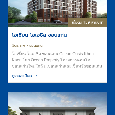
เริ่มต้น 1.59 ล้านบาท
โอเชี่ยน โอเอซิส ขอนแก่น
มิตรภาพ - ขอนแก่น
โอเชี่ยน โอเอซิส ขอนแก่น Ocean Oasis Khon
Kaen โดย Ocean Property โครงการคอนโด
ขอนแก่นใหม่ใกล้ ม.ขอนแก่นและเซ็นทรัลขอนแก่น
ออกแบบภายใต้แนวคิด “OASIS in the City” เพื่อ
ดูรายละเอียด
พื้นที่อยู่อาศัยที่สงบ ร่มรื่น และมีความเป็นส่วนตัว
ส่วนกลางจัดเต็มทั้ง สระน้ำขนาด Half-Olympic
ฟิตเนส และ Co-Working Space การันตีที่จอดรถ
ทำเลใจกลางเมืองขอนแก่น ติดถนนมิตรภาพ เดิน
ทางสะดวก