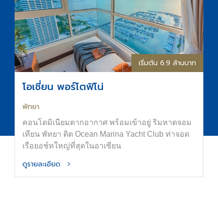
เริ่มต้น 6.9 ล้านบาท
โอเชี่ยน พอร์โตฟิโน่
พัทยา
คอนโดมิเนียมตากอากาศ พร้อมเข้าอยู่ ริมหาดจอม
เทียน พัทยา ติด Ocean Marina Yacht Club ท่าจอด
เรือยอช์ทใหญ่ที่สุดในอาเซียน
ดูรายละเอียด