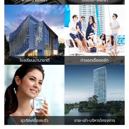
สำนักงานให้เช่า
โรงแรม-รีสอร์ท
โรงเรียนนานาชาติ
ท่าจอดเรือยอช์ท
ธุจกิจเครื่องแก้ว
ขาย-เช่า-บริหารโครงการ