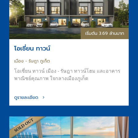
เริ่มต้น 3.69 ล้านบาท
โอเชี่ยน ทาวน์
เมือง - รัษฎา ภูเก็ต
โอเชี่ยน ทาวน์ เมือง - รัษฎา ทาวน์โฮม และอาคาร
พาณิชย์คุณภาพ ใจกลางเมืองภูเก็ต
ดูรายละเอียด