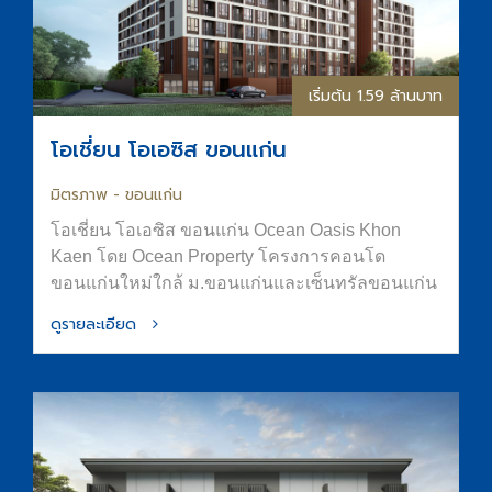
เริ่มต้น 1.59 ล้านบาท
โอเชี่ยน โอเอซิส ขอนแก่น
มิตรภาพ - ขอนแก่น
โอเชี่ยน โอเอซิส ขอนแก่น Ocean Oasis Khon
Kaen โดย Ocean Property โครงการคอนโด
ขอนแก่นใหม่ใกล้ ม.ขอนแก่นและเซ็นทรัลขอนแก่น
ออกแบบภายใต้แนวคิด “OASIS in the City” เพื่อ
ดูรายละเอียด
พื้นที่อยู่อาศัยที่สงบ ร่มรื่น และมีความเป็นส่วนตัว
ส่วนกลางจัดเต็มทั้ง สระน้ำขนาด Half-Olympic
ฟิตเนส และ Co-Working Space การันตีที่จอดรถ
ทำเลใจกลางเมืองขอนแก่น ติดถนนมิตรภาพ เดิน
ทางสะดวก