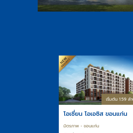
เริ่มต้น 1.59 ล
โอเชี่ยน โอเอซิส ขอนแก่น
มิตรภาพ - ขอนแก่น