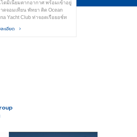
โดมิเนียมตากอากาศ พร้อมเข้าอยู่
หาดจอมเทียน พัทยา ติด Ocean
ina Yacht Club ท่าจอดเรือยอช์ท
ที่สุดในอาเซียน
ายละเอียด
Group
น