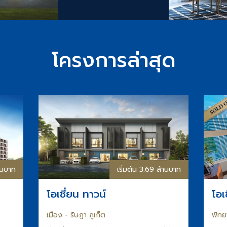
โครงการล่าสุด
้านบาท
เริ่มต้น 3.69 ล้านบาท
โอเชี่ยน ทาวน์
โอเ
เมือง - รัษฎา ภูเก็ต
พัทย