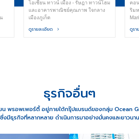
โอเชี่ยน ทาวน์ เมือง - รัษฎา ทาวน์โฮม
คอน
และอาคารพาณิชย์คุณภาพ ใจกลาง
ริม
่น
เมืองภูเก็ต
Mar
ใหญ่
ดูรายละเอียด
ดูร
าศัย
ัว
alf-
ลาง
ิน
ธุรกิจอื่นๆ
ี่ยน พรอพเพอร์ตี้ อยู่ภายใต้กรุ๊ปแบรนด์ของกลุ่ม Ocean 
ซึ่งมีธุรกิจที่หลากหลาย ดำเนินการมาอย่างมั่นคงและยาวนา