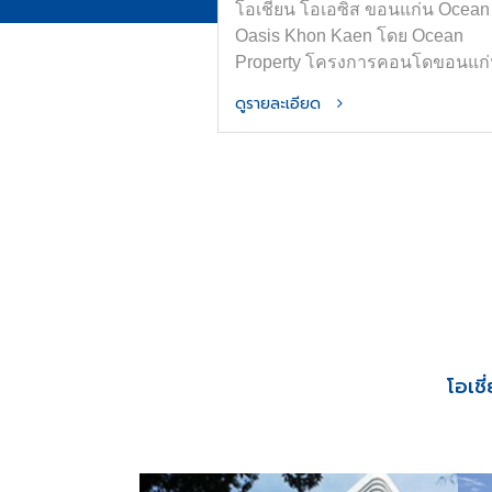
โอเชี่ยน โอเอซิส ขอนแก่น Ocean
Oasis Khon Kaen โดย Ocean
Property โครงการคอนโดขอนแก
ใหม่ใกล้ ม.ขอนแก่นและเซ็นทรัล
ดูรายละเอียด
ขอนแก่น ออกแบบภายใต้แนวคิด
“OASIS in the City” เพื่อพื้นที่อยู่อ
ที่สงบ ร่มรื่น และมีความเป็นส่วนต
ส่วนกลางจัดเต็มทั้ง สระน้ำขนาด H
Olympic ฟิตเนส และ Co-Working
Space การันตีที่จอดรถ ทำเลใจก
เมืองขอนแก่น ติดถนนมิตรภาพ เด
ทางสะดวก
โอเช