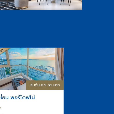
เริ่มต้น 6.9 ล้านบาท
ชี่ยน พอร์โตฟิโน่
า