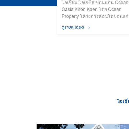
โอเชี่ยน โอเอซิส ขอนแก่น Ocean
Oasis Khon Kaen โดย Ocean
Property โครงการคอนโดขอนแก
ใหม่ใกล้ ม.ขอนแก่นและเซ็นทรัล
ดูรายละเอียด
ขอนแก่น ออกแบบภายใต้แนวคิด
“OASIS in the City” เพื่อพื้นที่อยู่อ
ที่สงบ ร่มรื่น และมีความเป็นส่วนต
ส่วนกลางจัดเต็มทั้ง สระน้ำขนาด H
Olympic ฟิตเนส และ Co-Working
Space การันตีที่จอดรถ ทำเลใจก
เมืองขอนแก่น ติดถนนมิตรภาพ เด
ทางสะดวก
โอเช