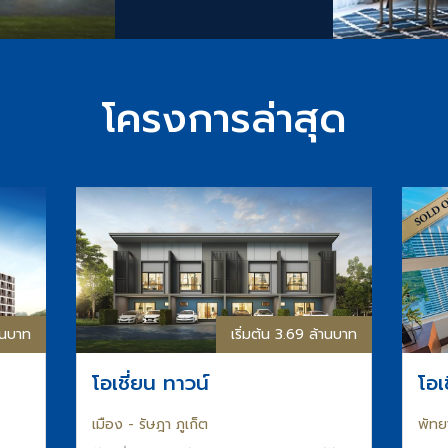
โครงการล่าสุด
้านบาท
เริ่มต้น 3.69 ล้านบาท
โอเชี่ยน ทาวน์
โอเ
เมือง - รัษฎา ภูเก็ต
พัทย