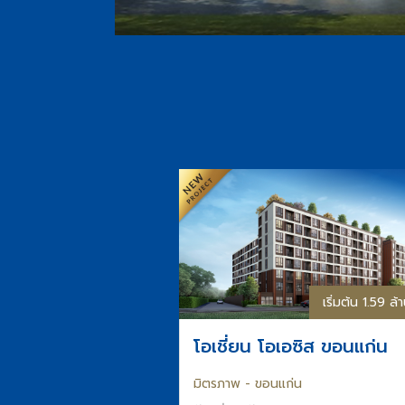
เริ่มต้น 1.59 ล
โอเชี่ยน โอเอซิส ขอนแก่น
มิตรภาพ - ขอนแก่น