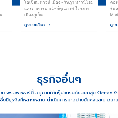
โอเชี่ยน ทาวน์ เมือง - รัษฎา ทาวน์โฮม
คอน
และอาคารพาณิชย์คุณภาพ ใจกลาง
ริม
่น
เมืองภูเก็ต
Mar
ใหญ่
ดูรายละเอียด
ดูร
าศัย
ัว
alf-
ลาง
ิน
ธุรกิจอื่นๆ
ี่ยน พรอพเพอร์ตี้ อยู่ภายใต้กรุ๊ปแบรนด์ของกลุ่ม Ocean 
ซึ่งมีธุรกิจที่หลากหลาย ดำเนินการมาอย่างมั่นคงและยาวนา