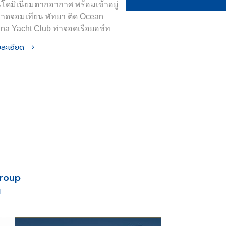
โดมิเนียมตากอากาศ พร้อมเข้าอยู่
หาดจอมเทียน พัทยา ติด Ocean
ina Yacht Club ท่าจอดเรือยอช์ท
ที่สุดในอาเซียน
ายละเอียด
Group
น