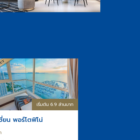
เริ่มต้น 6.9 ล้านบาท
ชี่ยน พอร์โตฟิโน่
า