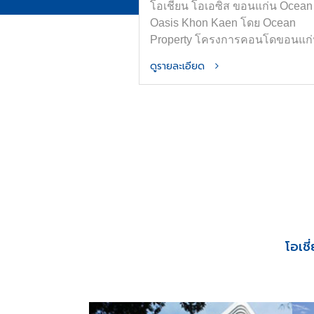
โอเชี่ยน โอเอซิส ขอนแก่น Ocean
Oasis Khon Kaen โดย Ocean
Property โครงการคอนโดขอนแก
ใหม่ใกล้ ม.ขอนแก่นและเซ็นทรัล
ดูรายละเอียด
ขอนแก่น ออกแบบภายใต้แนวคิด
“OASIS in the City” เพื่อพื้นที่อยู่อ
ที่สงบ ร่มรื่น และมีความเป็นส่วนต
ส่วนกลางจัดเต็มทั้ง สระน้ำขนาด H
Olympic ฟิตเนส และ Co-Working
Space การันตีที่จอดรถ ทำเลใจก
เมืองขอนแก่น ติดถนนมิตรภาพ เด
ทางสะดวก
โอเช