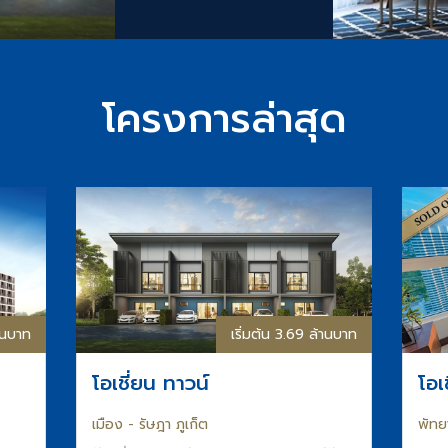
โครงการล่าสุด
้านบาท
เริ่มต้น 3.69 ล้านบาท
โอเชี่ยน ทาวน์
โอเ
เมือง - รัษฎา ภูเก็ต
พัทย