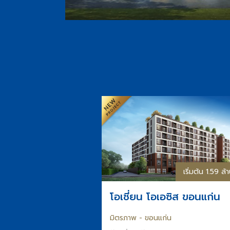
เริ่มต้น 1.59 ล
โอเชี่ยน โอเอซิส ขอนแก่น
มิตรภาพ - ขอนแก่น