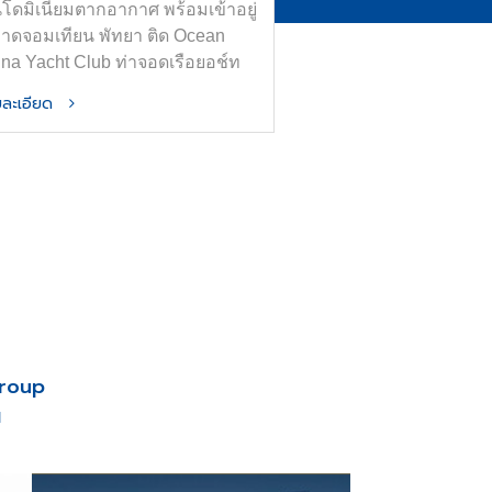
โดมิเนียมตากอากาศ พร้อมเข้าอยู่
หาดจอมเทียน พัทยา ติด Ocean
ina Yacht Club ท่าจอดเรือยอช์ท
ที่สุดในอาเซียน
ายละเอียด
Group
น