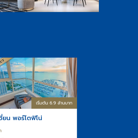
เริ่มต้น 6.9 ล้านบาท
ชี่ยน พอร์โตฟิโน่
า