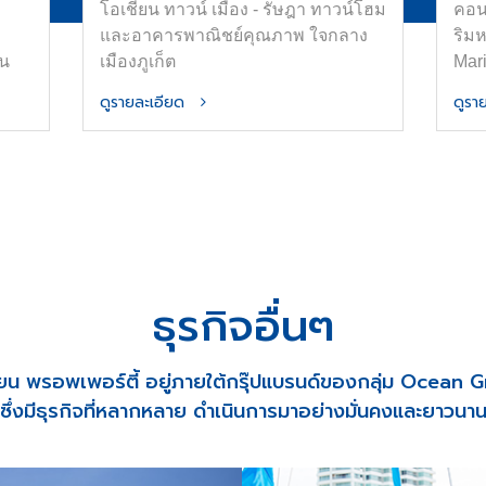
โอเชี่ยน ทาวน์ เมือง - รัษฎา ทาวน์โฮม
คอน
และอาคารพาณิชย์คุณภาพ ใจกลาง
ริม
่น
เมืองภูเก็ต
Mar
ใหญ่
ดูรายละเอียด
ดูร
าศัย
ัว
alf-
ลาง
ิน
ธุรกิจอื่นๆ
ี่ยน พรอพเพอร์ตี้ อยู่ภายใต้กรุ๊ปแบรนด์ของกลุ่ม Ocean 
ซึ่งมีธุรกิจที่หลากหลาย ดำเนินการมาอย่างมั่นคงและยาวนา