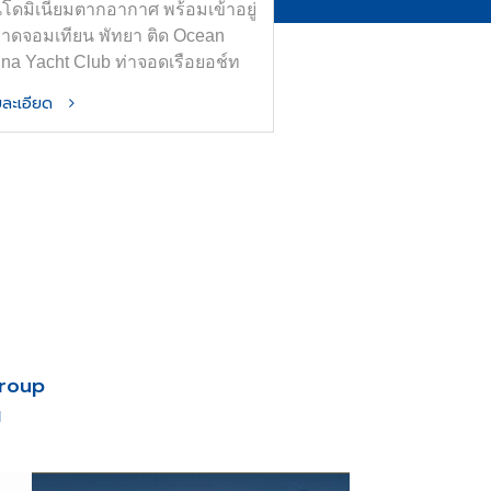
โดมิเนียมตากอากาศ พร้อมเข้าอยู่
หาดจอมเทียน พัทยา ติด Ocean
ina Yacht Club ท่าจอดเรือยอช์ท
ที่สุดในอาเซียน
ายละเอียด
Group
น