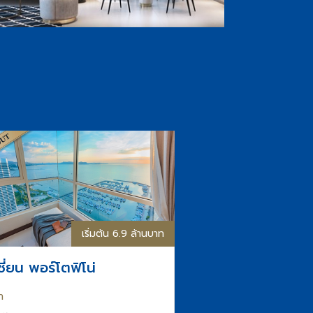
เริ่มต้น 6.9 ล้านบาท
ชี่ยน พอร์โตฟิโน่
า