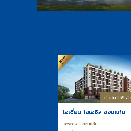
เริ่มต้น 1.59 ล
โอเชี่ยน โอเอซิส ขอนแก่น
มิตรภาพ - ขอนแก่น