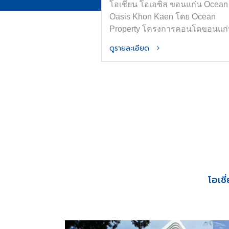
โอเชี่ยน โอเอซิส ขอนแก่น Ocean
Oasis Khon Kaen โดย Ocean
Property โครงการคอนโดขอนแก
ใหม่ใกล้ ม.ขอนแก่นและเซ็นทรัล
ดูรายละเอียด
ขอนแก่น ออกแบบภายใต้แนวคิด
“OASIS in the City” เพื่อพื้นที่อยู่อ
ที่สงบ ร่มรื่น และมีความเป็นส่วนต
ส่วนกลางจัดเต็มทั้ง สระน้ำขนาด H
Olympic ฟิตเนส และ Co-Working
Space การันตีที่จอดรถ ทำเลใจก
เมืองขอนแก่น ติดถนนมิตรภาพ เด
ทางสะดวก
โอเช