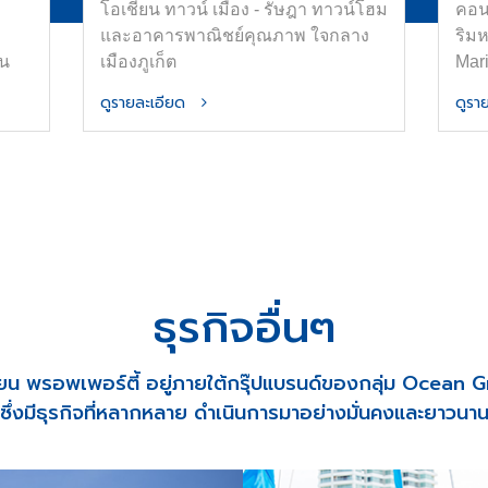
โอเชี่ยน ทาวน์ เมือง - รัษฎา ทาวน์โฮม
คอน
และอาคารพาณิชย์คุณภาพ ใจกลาง
ริม
่น
เมืองภูเก็ต
Mar
ใหญ่
ดูรายละเอียด
ดูร
าศัย
ัว
alf-
ลาง
ิน
ธุรกิจอื่นๆ
ี่ยน พรอพเพอร์ตี้ อยู่ภายใต้กรุ๊ปแบรนด์ของกลุ่ม Ocean 
ซึ่งมีธุรกิจที่หลากหลาย ดำเนินการมาอย่างมั่นคงและยาวนา