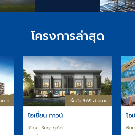
โครงการล่าสุด
้านบาท
เริ่มต้น 3.69 ล้านบาท
โอเชี่ยน ทาวน์
โอเ
เมือง - รัษฎา ภูเก็ต
พัทย