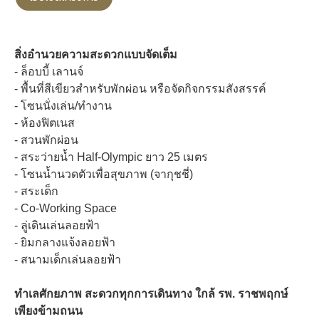
สิ่งอำนวยความสะดวกแบบจัดเต็ม
- ล็อบบี้ เลานจ์
- พื้นที่สีเขียวสำหรับพักผ่อน หรือจัดกิจกรรมสังสรรค์
- โซนนั่งเล่น/ทำงาน
- ห้องฟิตเนส
- สวนพักผ่อน
- สระว่ายน้ำ Half-Olympic ยาว 25 เมตร
- โซนน้ำนวดตัวเพื่อสุขภาพ (จากุชชี่)
- สระเด็ก
- Co-Working Space
- ลู่เดินเล่นลอยฟ้า
- ยิมกลางแจ้งลอยฟ้า
- สนามเด็กเล่นลอยฟ้า
ทำเลศักยภาพ สะดวกทุกการเดินทาง ใกล้ รพ. ราชพฤกษ์
เพียงข้ามถนน