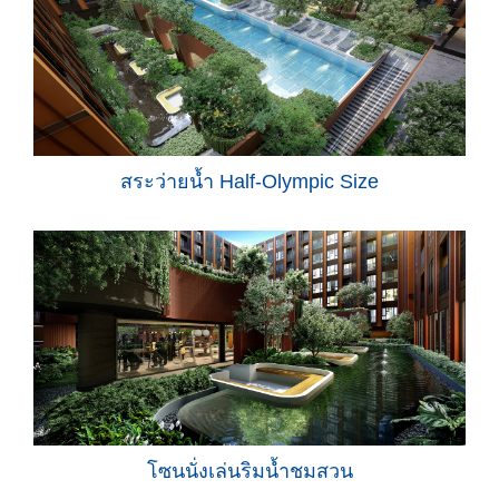
สระว่ายน้ำ Half-Olympic Size
โซนนั่งเล่นริมน้ำชมสวน