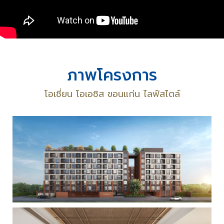
ภาพโครงการ
โอเชี่ยน โอเอซิส ขอนแก่น ไลฟ์สไตล์