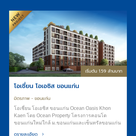
เริ่มต้น 1.59 ล้านบาท
โอเชี่ยน โอเอซิส ขอนแก่น
มิตรภาพ - ขอนแก่น
โอเชี่ยน โอเอซิส ขอนแก่น Ocean Oasis Khon
Kaen โดย Ocean Property โครงการคอนโด
ขอนแก่นใหม่ใกล้ ม.ขอนแก่นและเซ็นทรัลขอนแก่น
ออกแบบภายใต้แนวคิด “OASIS in the City” เพื่อ
ดูรายละเอียด