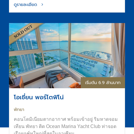
ดูรายละเอียด
เริ่มต้น 6.9 ล้านบาท
โอเชี่ยน พอร์โตฟิโน่
พัทยา
คอนโดมิเนียมตากอากาศ พร้อมเข้าอยู่ ริมหาดจอม
เทียน พัทยา ติด Ocean Marina Yacht Club ท่าจอด
เรือยอช์ทใหญ่ที่สุดในอาเซียน