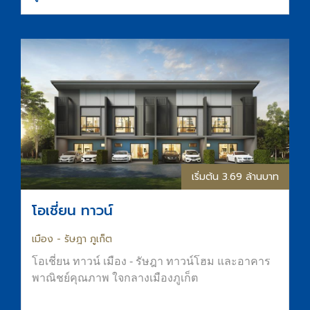
พื้นที่อยู่อาศัยที่สงบ ร่มรื่น และมีความเป็นส่วนตัว
ส่วนกลางจัดเต็มทั้ง สระน้ำขนาด Half-Olympic
ฟิตเนส และ Co-Working Space การันตีที่จอดรถ
ทำเลใจกลางเมืองขอนแก่น ติดถนนมิตรภาพ เดิน
ทางสะดวก
เริ่มต้น 3.69 ล้านบาท
โอเชี่ยน ทาวน์
เมือง - รัษฎา ภูเก็ต
โอเชี่ยน ทาวน์ เมือง - รัษฎา ทาวน์โฮม และอาคาร
พาณิชย์คุณภาพ ใจกลางเมืองภูเก็ต