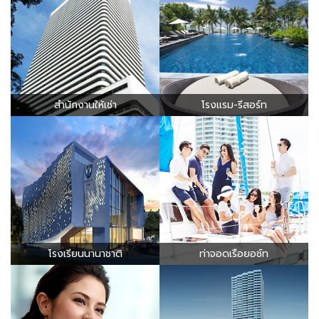
สำนักงานให้เช่า
โรงแรม-รีสอร์ท
โรงเรียนนานาชาติ
ท่าจอดเรือยอช์ท